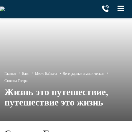
Главная
Блог
Места Байкала
Легендарные и мистические
Стоянка Гэсэра
Жизнь это путешествие,
путешествие это жизнь